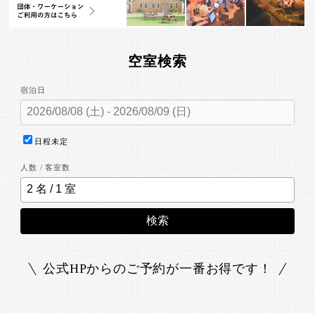
空室検索
宿泊日
日程未定
人数 / 客室数
検索
公式HPからのご予約が一番お得です！