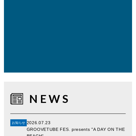
NEWS
2026.07.23
お知らせ
GROOVETUBE FES. presents "A DAY ON THE
BEACH"