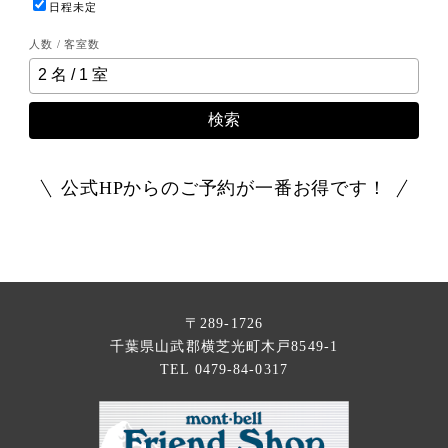
日程未定
人数 / 客室数
検索
公式HPからのご予約が一番お得です！
〒289-1726
千葉県山武郡横芝光町木戸8549-1
TEL 0479-84-0317