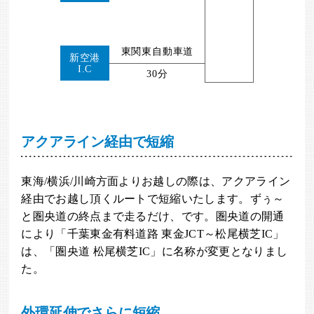
東関東自動車道
新空港
I.C
30分
アクアライン経由で短縮
東海/横浜/川崎方面よりお越しの際は、アクアライン
経由でお越し頂くルートで短縮いたします。ずぅ～
と圏央道の終点まで走るだけ、です。圏央道の開通
により「千葉東金有料道路 東金JCT～松尾横芝IC」
は、「圏央道 松尾横芝IC」に名称が変更となりまし
た。
外環延伸でさらに短縮