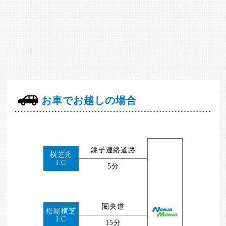
お車でお越しの場合
銚子連絡道路
横芝光
I.C
5分
圏央道
松尾横芝
I.C
15分