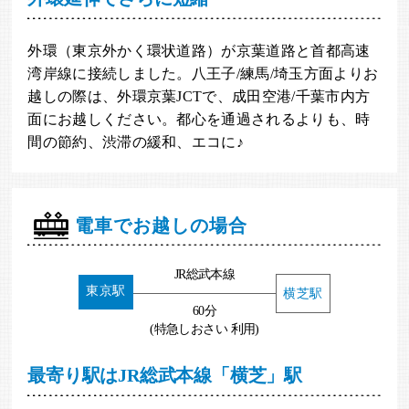
外環（東京外かく環状道路）が京葉道路と首都高速
湾岸線に接続しました。八王子/練馬/埼玉方面よりお
越しの際は、外環京葉JCTで、成田空港/千葉市内方
面にお越しください。都心を通過されるよりも、時
間の節約、渋滞の緩和、エコに♪
電車でお越しの場合
JR総武本線
東京駅
横芝駅
60分
(特急しおさい 利用)
最寄り駅はJR総武本線「横芝」駅