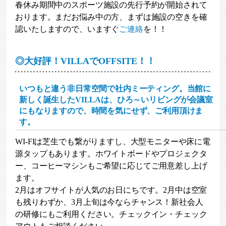
春休み期間中のスポーツ施設の先行予約が開始されて
おります。まだお悩み中の方、まずは施設の空きを確
認いたしますので、いますぐ
ご連絡
を！！
◎大好評！VILLAでOFFSITE！！
いつもと違う非日常空間で社内ミーティング。当館に
新しく誕生したVILLAは、ひろ～いリビングが会議室
にもなりますので、時間を気にせず、ご利用頂けま
す。
WI-FIは芝生でも繋がりますし、大型モニターや床に電
源タップもあります。ホワイトボードやプロジェクタ
ー、コーヒーマシンもご希望に応じてご用意差し上げ
ます。
2月はオフサイトが人気のお日にちです。2月中は空室
も残りわずか、3月上旬は今ならチャンス！新社会人
の研修にもご利用ください。チェックイン・チェック