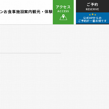
ご予約
アクセス
RESERVE
ン
お食事
施設案内
観光・体験
ACCESS
公式HPからの
ご予約が一番お得です