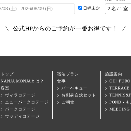
日程未定
公式HPからのご予約が一番お得です！
トップ
宿泊プラン
施設案内
NANJA MONJAとは？
食事
OH! FU
客室
バーベキュー
TERRAC
ヴィラコテージ
お刺身自炊セット
TENNIS&
ニューパークコテージ
ご朝食
POND -
パークコテージ
MEETIN
ウッディコテージ