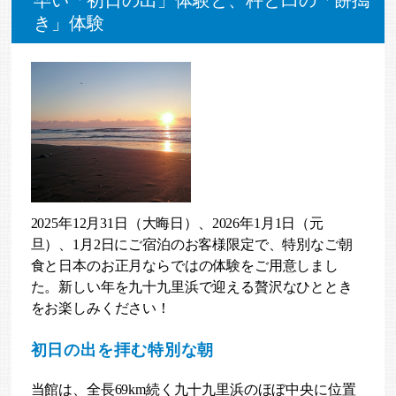
早い「初日の出」体験と、杵と臼の「餅搗
き」体験
2025年12月31日（大晦日）、2026年1月1日（元
旦）、1月2日にご宿泊のお客様限定で、特別なご朝
食と日本のお正月ならではの体験をご用意しまし
た。新しい年を九十九里浜で迎える贅沢なひととき
をお楽しみください！
初日の出を拝む特別な朝
当館は、全長69km続く九十九里浜のほぼ中央に位置