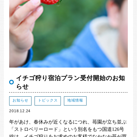
イチゴ狩り宿泊プラン受付開始のお知
らせ
お知らせ
トピックス
地域情報
2018.12.24
年があけ、春休みが近くなるにつれ、苺園が立ち並ぶ
「ストロベリーロード」という別名をもつ国道126号
線は、イチゴ狩りをお求めのお客様でなかなか苺が買